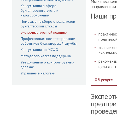
Мы качественн
Консультации в сфере
направлениям 
бухгалтерского учета и
Наши пр
налогообложения
Помощь в подборе специалистов
бухгалтерской службы
Экспертиза учётной политики
практичес
Профессиональное тестирование
политикой
работников бухгалтерской службы
знание ст
Консультации по МСФО
экономики
Методологическая поддержка
рекоменда
Уведомление о контролируемых
цели деят
сделках
Управление налогами
Об услуге
Эксперт
предпри
проведе