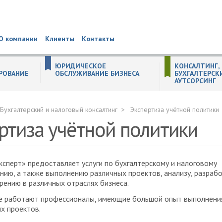
О компании
Клиенты
Контакты
ЮРИДИЧЕСКОЕ
КОНСАЛТИНГ,
РОВАНИЕ
ОБСЛУЖИВАНИЕ БИЗНЕСА
БУХГАЛТЕРСК
АУТСОРСИНГ
СОБСТВЕННОСТЬ
 (substance) компании в Великобритании
ём инвестирования
 ЕГРЮЛ по решению налоговых органов
ТЕЛЬНЫХ ДОКУМЕНТАХ
КТОВ
ительств иностранных некоммерческих неправительственных организаций
ных организаций
ождение иностранного бизнеса в РФ
ганизациях
уживание образовательных организаций
ля стартапов
и населения (ЦЗН)
живание производственных компаний
ПРАКТИКА НЕДВИЖИМОСТЬ. СТРОИТЕЛЬСТВО. ЗЕМЛЯ.
РЕОРГАНИЗАЦИЯ (СЛИЯНИЕ, ПРИСОЕДИНЕНИЕ, РАЗДЕЛЕНИЕ, ВЫДЕЛЕНИЕ, ПРЕОБРАЗОВАНИЕ) ЮРИДИЧЕСКИХ ЛИЦ
Общая процедура реорганизации юридического лица
РЕГИСТРАЦИЯ НЕКОММЕРЧЕСКИХ ОРГАНИЗАЦИЙ
Регистрация изменений некоммерческих организаций
Реорганизация некоммерческих организаций
БУХГАЛТЕРСКИЙ И НАЛОГОВЫЙ КОНСАЛТИНГ
Подготовка учетной политики по новым стандартам
Консультации в сфере бухгалтерского учета и налогообложения
Помощь в подборе специалистов бухгалтерской службы
Профессиональное тестирование работников бухгалтерской служ
Уведомление о контролируемых сделках
Бухгалтерский и налоговый консалтинг
Экспертиза учётной политики
ртиза учётной политики
сперт» предоставляет услуги по бухгалтерскому и налоговому
нию, а также выполнению различных проектов, анализу, разрабо
рению в различных отраслях бизнеса.
е работают профессионалы, имеющие большой опыт выполнени
х проектов.