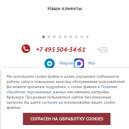
Наши клиенты
+7 495 504-34-61
Telegram
Max
Мы используем cookie-файлы в целях улучшения стабильности
работы сайта и повышения качества обслуживания пользователей.
© 1994-2026 Юридическая Фирма «Клифф»
Карта
Вы можете прочитать подробнее о cookie-файлах в
Политике
Юридические услуги, аудит, офшоры
сайта
обработки персональных данных
или изменить настройки
Политика ЗАО «Юридическая фирма «КЛИФФ» в отношении
браузера. Продолжая пользоваться сайтом без изменения
обработки персональных данных пользователей
настроек, Вы даете
согласие
на использование ваших cookie-
файлов.
СОГЛАСЕН НА ОБРАБОТКУ COOKIES