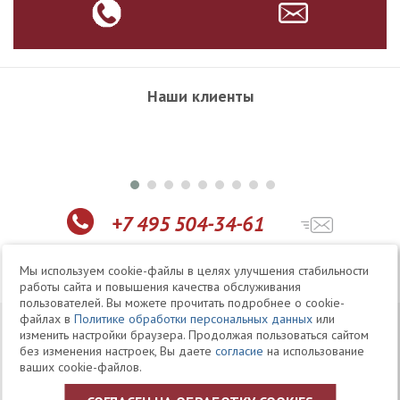
Наши клиенты
+7 495 504-34-61
Telegram
Max
Мы используем cookie-файлы в целях улучшения стабильности
работы сайта и повышения качества обслуживания
пользователей. Вы можете прочитать подробнее о cookie-
файлах в
Политике обработки персональных данных
или
© 1994-2026 Юридическая Фирма «Клифф»
Карта
изменить настройки браузера. Продолжая пользоваться сайтом
Юридические услуги, аудит, офшоры
сайта
без изменения настроек, Вы даете
согласие
на использование
ваших cookie-файлов.
Политика ЗАО «Юридическая фирма «КЛИФФ» в отношении
обработки персональных данных пользователей