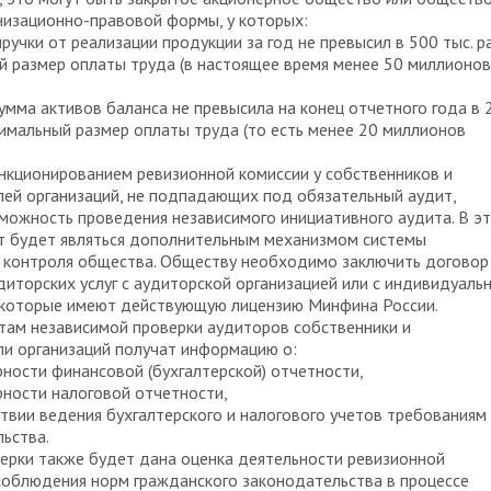
низационно-правовой формы, у которых:
ручки от реализации продукции за год не превысил в 500 тыс. р
 размер оплаты труда (в настоящее время менее 50 миллионов
умма активов баланса не превысила на конец отчетного года в 
нимальный размер оплаты труда (то есть менее 20 миллионов
нкционированием ревизионной комиссии у собственников и
ей организаций, не подпадающих под обязательный аудит,
можность проведения независимого инициативного аудита. В э
т будет являться дополнительным механизмом системы
 контроля общества. Обществу необходимо заключить договор
диторских услуг с аудиторской организацией или с индивидуаль
 которые имеют действующую лицензию Минфина России.
там независимой проверки аудиторов собственники и
и организаций получат информацию о:
ности финансовой (бухгалтерской) отчетности,
ности налоговой отчетности,
твии ведения бухгалтерского и налогового учетов требованиям
ьства.
ерки также будет дана оценка деятельности ревизионной
соблюдения норм гражданского законодательства в процессе