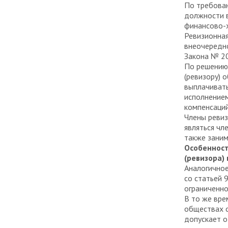
По требован
должности в
финансово-
Ревизионная
внеочередно
Закона № 2
По решению
(ревизору) 
выплачивать
исполнением
компенсаций
Члены ревиз
являться чл
также заним
Особенност
(ревизора)
Аналогичное
со статьей 
ограниченно
В то же вре
обществах с
допускает о