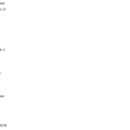
щие
ы о
е с
а
ии
иков