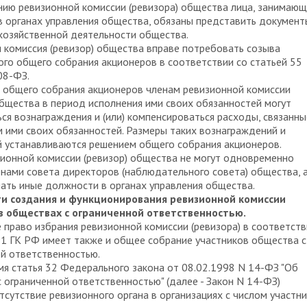
ию ревизионной комиссии (ревизора) общества лица, занимаю
 органах управления общества, обязаны представить документ
хозяйственной деятельности общества.
 комиссия (ревизор) общества вправе потребовать созыва
го общего собрания акционеров в соответствии со статьей 55
08-ФЗ.
 общего собрания акционеров членам ревизионной комиссии
общества в период исполнения ими своих обязанностей могут
ся вознаграждения и (или) компенсироваться расходы, связанны
 ими своих обязанностей. Размеры таких вознаграждений и
 устанавливаются решением общего собрания акционеров.
ионной комиссии (ревизор) общества не могут одновременно
енами совета директоров (наблюдательного совета) общества, 
ать иные должности в органах управления общества.
и создания и функционирования ревизионной комиссии
 в обществах с ограниченной ответственностью.
 право избрания ревизионной комиссии (ревизора) в соответств
91 ГК РФ имеет также и общее собрание участников общества с
й ответственностью.
мя статья 32 Федерального закона от 08.02.1998 N 14-ФЗ "Об
 ограниченной ответственностью" (далее - Закон N 14-ФЗ)
тсутствие ревизионного органа в организациях с числом участн