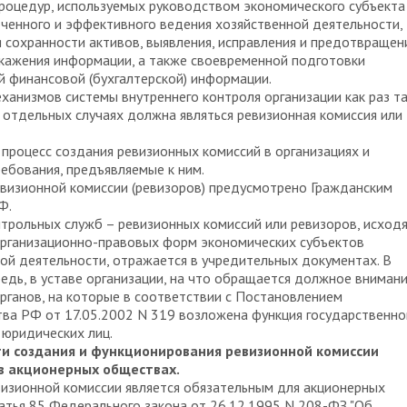
роцедур, используемых руководством экономического субъекта
ченного и эффективного ведения хозяйственной деятельности,
 сохранности активов, выявления, исправления и предотвращен
кажения информации, а также своевременной подготовки
 финансовой (бухгалтерской) информации.
ханизмов системы внутреннего контроля организации как раз т
в отдельных случаях должна являться ревизионная комиссия или
процесс создания ревизионных комиссий в организациях и
ебования, предъявляемые к ним.
визионной комиссии (ревизоров) предусмотрено Гражданским
Ф.
трольных служб – ревизионных комиссий или ревизоров, исходя
организационно-правовых форм экономических субъектов
ой деятельности, отражается в учредительных документах. В
едь, в уставе организации, на что обращается должное вниман
рганов, на которые в соответствии с Постановлением
ва РФ от 17.05.2002 N 319 возложена функция государственно
 юридических лиц.
и создания и функционирования ревизионной комиссии
 в акционерных обществах.
изионной комиссии является обязательным для акционерных
атья 85 Федерального закона от 26.12.1995 N 208-ФЗ "Об