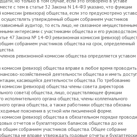
дцати, но только в том случае, если это оговорено в уставе
месте с тем в статье 32 Закона N 14-ФЗ указано, что функции
 комиссии (ревизора) общества, если это предусмотрено устав
 осуществлять утвержденный общим собранием участников
зависимый аудитор, то есть лицо, не связанное имущественным
нными интересами с участниками общества и его руководством
атье 47 Закона № 14-ФЗ ревизионная комиссия (ревизор) общес
общим собранием участников общества на срок, определенный
щества.
членов ревизионной комиссии общества определяется уставом
 комиссия (ревизор) общества вправе в любое время проводить
нансово-хозяйственной деятельности общества и иметь доступ
нтации, касающейся деятельности общества. По требованию
 комиссии (ревизора) общества члены совета директоров
ьного совета) общества, лицо, осуществляющее функции
о исполнительного органа общества, члены коллегиального
ного органа общества, а также работники общества обязаны
ходимые пояснения в устной или письменной форме.
 комиссия (ревизор) общества в обязательном порядке провод
довых отчетов и бухгалтерских балансов общества до их
я общим собранием участников общества. Общее собрание
общества не вправе утверждать годовые отчеты и бухгалтерск