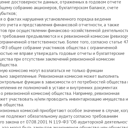
дение достоверности данных, отраженных в годовом отчете
щему собранию акционеров, бухгалтерском балансе, счете
убытков;
я о фактах нарушения установленного порядка ведения
ого учета и представления финансовой отчетности, а также
тов при осуществлении финансово-хозяйственной деятельности
 требования предъявляются и к ревизионной комиссии (ревизор
ограниченной ответственностью. Более того, согласно статье 4
-ФЗ общее собрание участников общества с ограниченной
остью не вправе утверждать годовые отчеты и бухгалтерские
ества при отсутствии заключений ревизионной комиссии
общества.
ную комиссию могут возлагаться не только функции
ьно закрепленные. Ревизионная комиссия может выполнять
онтрольные функции в зависимости от потребностей общества 
репления ее полномочий в уставе и внутренних документах
о ревизионной комиссии) общества. Например, ревизионная
жет участвовать и/или проводить инвентаризацию имущества и
в общества.
изионных комиссий приобретают особое значение в случае, ког
 не подлежит обязательному аудиту согласно требованиям
о закона от 07.08.2001 N 119-ФЗ "Об аудиторской деятельност
, это могут быть закрытое акционерное общество или обществ