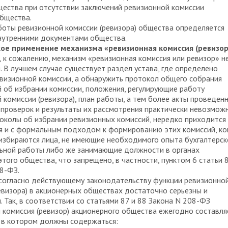
ества при отсутствии заключений ревизионной комиссии
общества.
оты ревизионной комиссии (ревизора) общества определяется
нутренними документами общества.
ое применение механизма «ревизионная комиссия (ревизор
, к сожалению, механизм «ревизионная комиссия или ревизор» н
. В лучшем случае существует раздел устава, где определено
визионной комиссии, а обнаружить протокол общего собрания
 об избрании комиссии, положения, регулирующие работу
 комиссии (ревизора), план работы, а тем более акты проведен
 проверок и результаты их рассмотрения практически невозможн
околы об избрании ревизионных комиссий, нередко приходится
я и с формальным подходом к формированию этих комиссий, ко
 избираются лица, не имеющие необходимого опыта бухгалтерск
льной работы либо же занимающие должности в органах
этого общества, что запрещено, в частности, пунктом 6 статьи 
8-ФЗ.
согласно действующему законодательству функции ревизионно
евизора) в акционерных обществах достаточно серьезны и
. Так, в соответствии со статьями 87 и 88 Закона N 208-ФЗ
 комиссия (ревизор) акционерного общества ежегодно составля
 в котором должны содержаться: