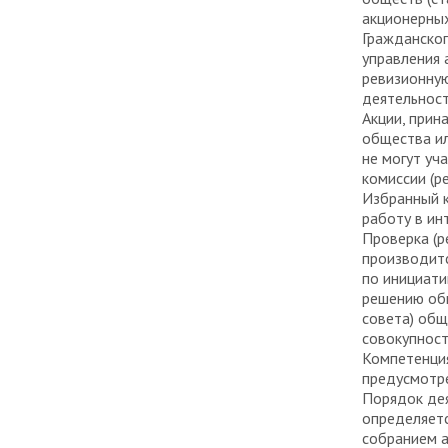
акционерных
Гражданског
управления 
ревизионную
деятельност
Акции, прин
общества ил
не могут уч
комиссии (р
Избранный к
работу в ин
Проверка (р
производитс
по инициати
решению общ
совета) общ
совокупност
Компетенция
предусмотр
Порядок дея
определяет
собранием а