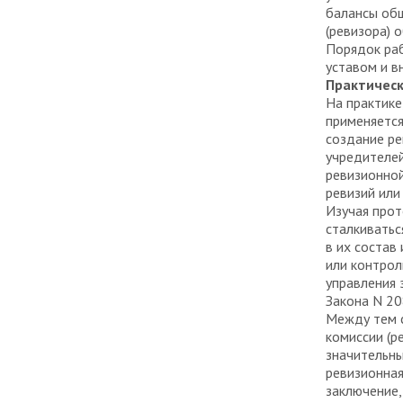
балансы общ
(ревизора) 
Порядок раб
уставом и в
Практическ
На практике
применяется
создание ре
учредителей
ревизионной
ревизий или
Изучая прот
сталкиватьс
в их состав
или контро
управления 
Закона N 20
Между тем 
комиссии (р
значительны
ревизионная
заключение,