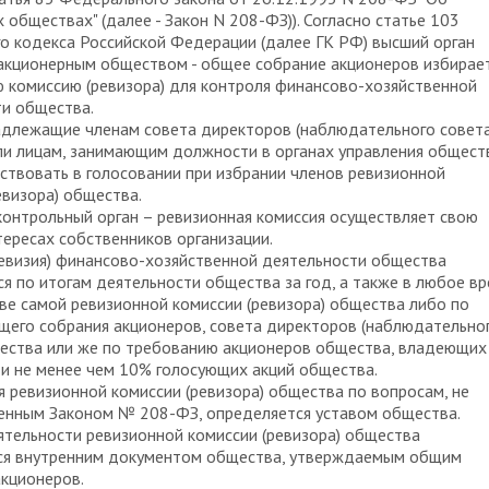
 обществах" (далее - Закон N 208-ФЗ)). Согласно статье 103
о кодекса Российской Федерации (далее ГК РФ) высший орган
акционерным обществом - общее собрание акционеров избирае
 комиссию (ревизора) для контроля финансово-хозяйственной
и общества.
адлежащие членам совета директоров (наблюдательного совета
и лицам, занимающим должности в органах управления общест
аствовать в голосовании при избрании членов ревизионной
евизора) общества.
онтрольный орган – ревизионная комиссия осуществляет свою
тересах собственников организации.
евизия) финансово-хозяйственной деятельности общества
я по итогам деятельности общества за год, а также в любое в
ве самой ревизионной комиссии (ревизора) общества либо по
его собрания акционеров, совета директоров (наблюдательно
ества или же по требованию акционеров общества, владеющих
и не менее чем 10% голосующих акций общества.
 ревизионной комиссии (ревизора) общества по вопросам, не
енным Законом № 208-ФЗ, определяется уставом общества.
тельности ревизионной комиссии (ревизора) общества
ся внутренним документом общества, утверждаемым общим
кционеров.