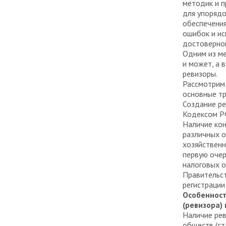
методик и п
для упорядо
обеспечения
ошибок и ис
достоверной
Одним из ме
и может, а 
ревизоры.
Рассмотрим 
основные тр
Создание ре
Кодексом Р
Наличие кон
различных 
хозяйственн
первую очер
налоговых о
Правительст
регистрации
Особенност
(ревизора)
Наличие рев
обществ (ст