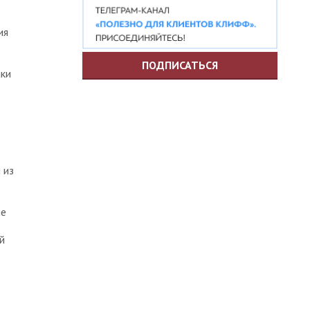
ия
ПОДПИСАТЬСЯ
аки
 из
ие
й