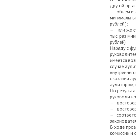
другой орга
–
объем вы
минимальный
рублей.);
–
или же с
тыс. раз ми
рублей).
Наряду с фу
руководител
имеется воз
случае ауди
внутреннего
оказании ау
аудитором,
По результа
руководител
–
достовер
–
достовер
–
соответс
законодател
В ходе пров
комиссии и 