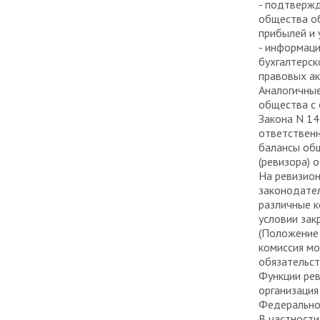
- подтверж
общества об
прибылей и 
- информаци
бухгалтерск
правовых ак
Аналогичные
общества с 
Закона N 14
ответственн
балансы общ
(ревизора) 
На ревизион
законодател
различные к
условии зак
(Положение 
комиссия мо
обязательст
Функции рев
организация
Федеральног
В частности