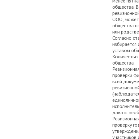
менее пятна
общества. В
ревизионной
ООО, может
общества не
или родстве
Согласно ст
избирается 
уставом об
Количество 
общества.
Ревизионная
проверки фи
всей докуме
ревизионной
(наблюдател
единоличног
исполнитель
давать необ
Ревизионная
проверку го
утверждени
участников 