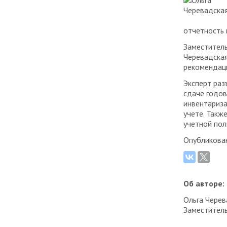
отчетность
Заместитель
Черевадская
рекомендац
Эксперт раз
сдаче годов
инвентариза
учете. Такж
учетной пол
Опубликова
Об авторе:
Ольга Черев
Заместитель