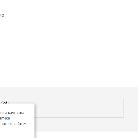
мо
ния качества
итике
ваться сайтом