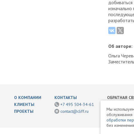
добиваться 
изначально 
последующе
разработать
Об авторе:
Ольга Черев
Заместитель
О КОМПАНИИ
КОНТАКТЫ
ОБРАТНАЯ СВ
КЛИЕНТЫ
+7 495 504-34-61
Написать нам
Мы используем
ПРОЕКТЫ
contact@cliff.ru
обслуживания 
Раскрытие ин
обработки пе
без изменения