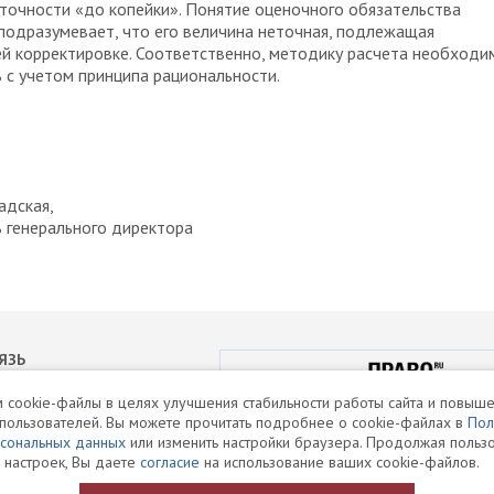
точности «до копейки». Понятие оценочного обязательства
подразумевает, что его величина неточная, подлежащая
й корректировке. Соответственно, методику расчета необходи
 с учетом принципа рациональности.
адская,
 генерального директора
ЯЗЬ
РЕЙТИНГИ
 cookie-файлы в целях улучшения стабильности работы сайта и повыше
пользователей. Вы можете прочитать подробнее о cookie-файлах в
Пол
формации ПВО
рсональных данных
или изменить настройки браузера. Продолжая пользо
 настроек, Вы даете
согласие
на использование ваших cookie-файлов.