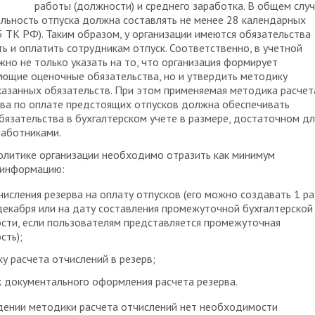
работы (должности) и среднего заработка. В общем слу
ьность отпуска должна составлять не менее 28 календарных
15 ТК РФ). Таким образом, у организации имеются обязательства
ь и оплатить сотрудникам отпуск. Соответственно, в учетной
жно не только указать на то, что организация формирует
ющие оценочные обязательства, но и утвердить методику
казанных обязательств. При этом применяемая методика расчет
ва по оплате предстоящих отпусков должна обеспечивать
бязательства в бухгалтерском учете в размере, достаточном дл
работниками.
олитике организации необходимо отразить как минимум
информацию:
числения резерва на оплату отпусков (его можно создавать 1 ра
декабря или на дату составления промежуточной бухгалтерской
сти, если пользователям представляется промежуточная
сть);
у расчета отчислений в резерв;
 документального оформления расчета резерва.
дении методики расчета отчислений нет необходимости