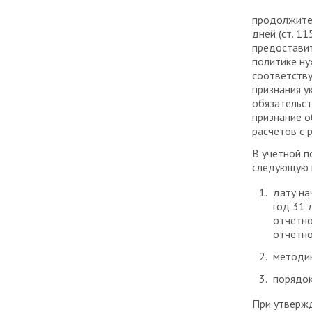
продолжител
дней (ст. 1
предоставит
политике ну
соответству
признания у
обязательст
признание о
расчетов с 
В учетной п
следующую 
дату на
год 31 
отчетно
отчетно
методик
порядок
При утверж