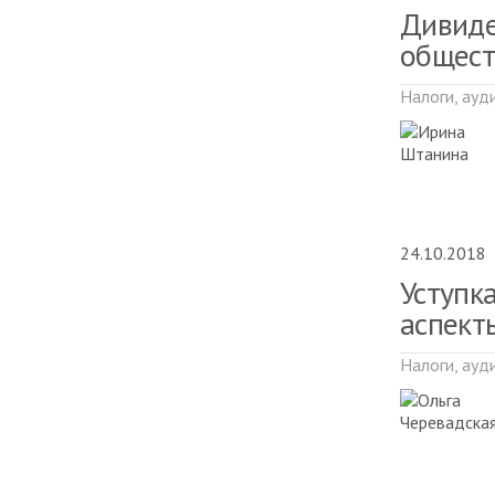
Дивиде
общест
Налоги, ауд
24.10.2018
Уступк
аспект
Налоги, ауд