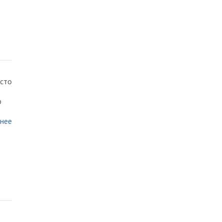
есто
ю
нее