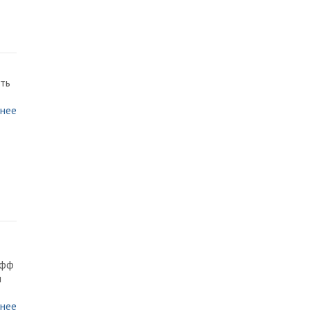
ть
нее
ифф
и
нее