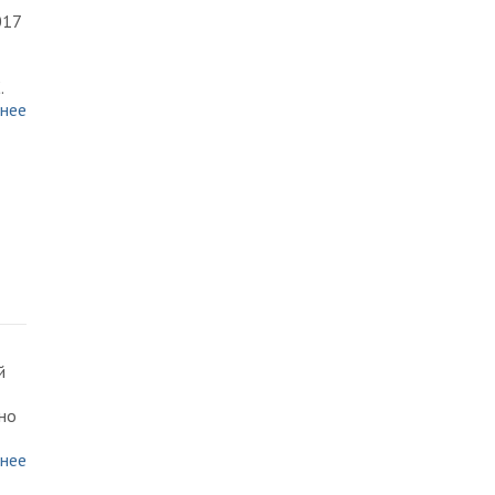
017
.
нее
й
но
нее