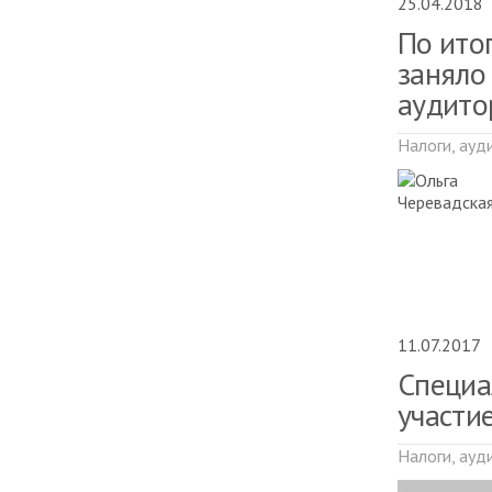
25.04.2018
По ито
заняло
аудито
Налоги, ауд
11.07.2017
Специа
участи
Налоги, ауд