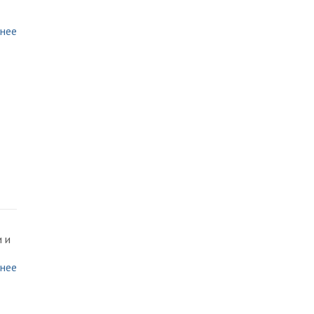
нее
 и
нее