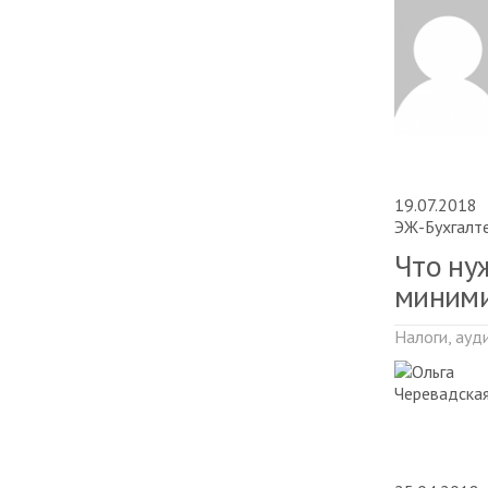
19.07.2018
ЭЖ-Бухгалт
Что ну
миними
Налоги, ауд