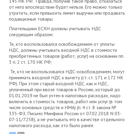
145 НК РФ. Правда, получив такое право, отказаться
от него впоследствии будет нельзя. Его можно только
утратить, если превысить лимит выручки или продавать
подакцизные товары.
Плательщики ЕСХН должны учитывать НДС
следующим образом:
Те, кто воспользовался освобождением от уплаты
НДС, должны учитывать входной НДС в стоимости
приобретенных товаров (работ, услуг) на основании пп.
3 п. 2 ст. 170 НК РФ;
Те, кто не воспользовался НДС-освобождением, могут
принимать входной НДС к вычету (ст. ст. 171 и 172 НК
РФ). При этом старый входной НДС, как и НДС,
уплаченный при ввозе товаров в Россию, который до
01.01.2019 не был учтен в налоговых расходах, надо
включить в стоимость товаров, работ или услуг (в том
числе основных средств и НМА) (п. 4 ст. 8 закона №
335-ФЗ, Письмо Минфина России от 07.02.2018 N 03-
07-11/7258), а не учитывать его в качестве отдельного
налогового расхода, как это было ранее.