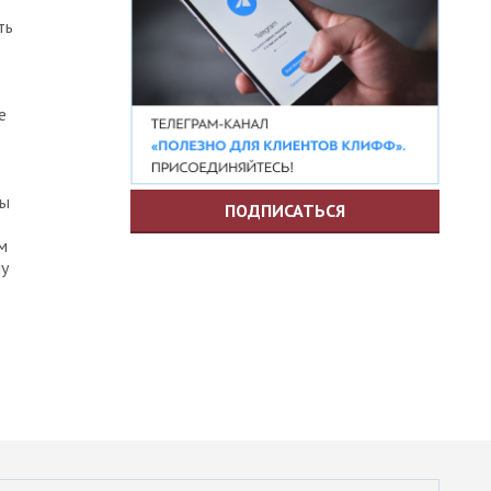
ть
е
ны
ПОДПИСАТЬСЯ
м
му