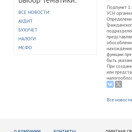
Подпункт 1 
ВСЕ НОВОСТИ
УСН организ
Определения
АУДИТ
Гражданског
БУХУЧЕТ
подразделен
представляе
НАЛОГИ
обособленно
МСФО
нахождения 
функции пре
быть указан
При создани
или предста
налогооблож
Все новости
О КОМПАНИИ
КОНТАКТЫ
ОБРАТНАЯ СВ