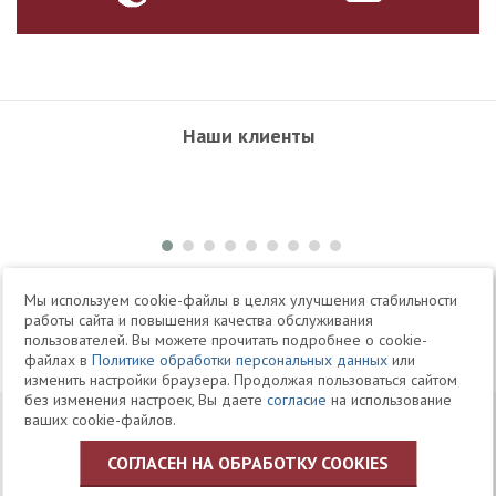
Наши клиенты
+7 495 504-34-61
Мы используем cookie-файлы в целях улучшения стабильности
работы сайта и повышения качества обслуживания
пользователей. Вы можете прочитать подробнее о cookie-
Telegram
Max
файлах в
Политике обработки персональных данных
или
изменить настройки браузера. Продолжая пользоваться сайтом
без изменения настроек, Вы даете
согласие
на использование
© 1994-2026 Юридическая Фирма «Клифф»
Карта
ваших cookie-файлов.
Юридические услуги, аудит, офшоры
сайта
СОГЛАСЕН НА ОБРАБОТКУ COOKIES
Политика ЗАО «Юридическая фирма «КЛИФФ» в отношении
обработки персональных данных пользователей