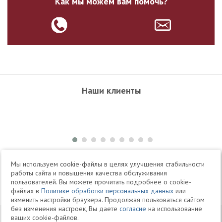
Как мы можем вам помочь?
Наши клиенты
+7 495 504-34-61
Мы используем cookie-файлы в целях улучшения стабильности
работы сайта и повышения качества обслуживания
пользователей. Вы можете прочитать подробнее о cookie-
Telegram
Max
файлах в
Политике обработки персональных данных
или
изменить настройки браузера. Продолжая пользоваться сайтом
без изменения настроек, Вы даете
согласие
на использование
© 1994-2026 Юридическая Фирма «Клифф»
Карта
ваших cookie-файлов.