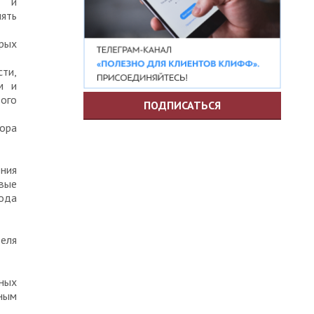
в и
ять
рых
ти,
м и
ого
ПОДПИСАТЬСЯ
ора
ния
рвые
года
теля
нных
ным