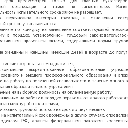
й срок предусмотрен только для главных бухгалтеро
елей организаций, а также их заместителей. Измен
ьность испытательного срока закон не разрешает.
ция перечислила категории граждан, в отношении кото
ый срок не устанавливается:
бранные по конкурсу на замещение соответствующей должнос
му в порядке, установленном трудовым законодательство
мативными правовыми актами, содержащими нормы трудов
ые женщины и женщины, имеющие детей в возрасте до полут
достигшие возраста восемнадцати лет;
кончившие аккредитованные образовательные учрежде
, среднего и высшего профессионального образования и впе
е на работу по полученной специальности в течение одного 
чания образовательного учреждения;
ранные на выборную должность на оплачиваемую работу;
глашенные на работу в порядке перевода от другого работода
ванию между работодателями;
лючающих трудовой договор на срок до двух месяцев.
 на испытательный срок возможны в других случаях, определе
одексом РФ, другими федеральными законами, коллектив