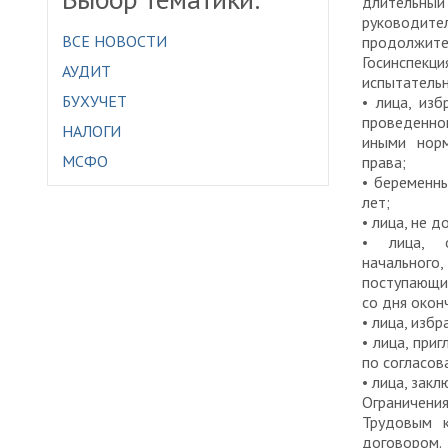
длительны
руководит
ВСЕ НОВОСТИ
продолжител
Госинспек
АУДИТ
испытательн
БУХУЧЕТ
• лица, из
проведенно
НАЛОГИ
иными нор
МСФО
права;
• беременн
лет;
• лица, не 
• лица, о
начального
поступающи
со дня окон
• лица, изб
• лица, при
по согласо
• лица, зак
Ограничения
Трудовым к
договором.