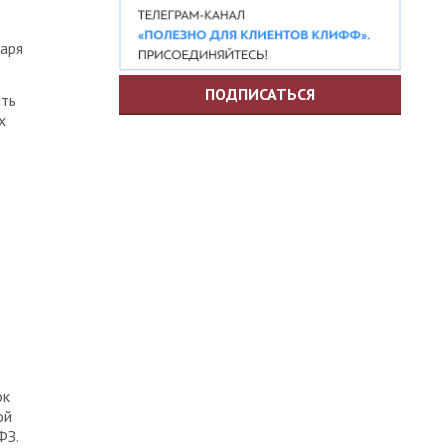
варя
ПОДПИСАТЬСЯ
ить
x
ок
ой
ФЗ.