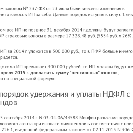
м законом № 237-ФЗ от 23 июля были внесены изменения в
чета взносов ИП за себя. Данные порядок вступил в силу с 1 ян
ом все ИП не позднее 31 декабря 2014 г.должны будут заплат
ФР страховые взносы в размере 17 328,48 руб. (5554 руб. x 26% 
ИП за 2014 г. уложится в 300 000 руб., то в ПФР больше ничего
придется.
 дохода ИП превышает 300 000 рублей, то ИП должны будут
не
апреля 2015 г. доплатить сумму "пенсионных" взносов
,
ю по специальной формуле.
порядок удержания и уплаты НДФЛ с
ндов
 5 сентября 2014 г. N 03-04-06/44588 Минфин разъяснил поряд
логового агента при выплате дивидендов в соответствии с нов
- 226.1, введенной федеральным законом от 02.11.2013 N 306-