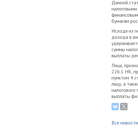
Данной стат
налоговыми 
финансовыми
бумагам рос
Исходя из 
дохода в ви
удерживаетс
суммы налог
выплаты де
Лица, призн
226.1 НК, п
пунктом 4 с
лицу, а так
налогового 
выплаты физ
Все новости