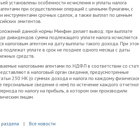
ьей установлены особенности исчисления и уплаты налога
агентами при осуществлении операций с ценными бумагами, с
 инструментами срочных сделок, а также выплат по ценным
сийских эмитентов.
положений данной нормы Минфин делает вывод: при выплате
де дивидендов сумма подлежащего уплате налога исчисляется 
я налоговым агентом на дату выплаты такого дохода. При это
а подлежат уплате в срок не позднее одного месяца с даты
нежных средств.
аваемые налоговыми агентами по НДФЛ в соответствии со стат
редставляют в налоговый орган сведения, предусмотренные
татьи 230 НК (о суммах дохода и налога по каждому физическо
же персональные сведения о нем) по истечение каждого отчетног
периода по налогу на прибыль, в котором они производили
ическим лицам.
 раздела
Все новости