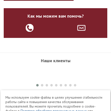
Как мы можем вам помочь?
Наши клиенты
+7 495 504-34-61
Мы используем cookie-файлы в целях улучшения стабильности
работы сайта и повышения качества обслуживания
пользователей. Вы можете прочитать подробнее о cookie-
Telegram
Max
файлах в
Политике обработки персональных данных
или