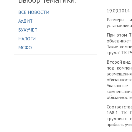
19.09.2014
ВСЕ НОВОСТИ
Размеры и
АУДИТ
устанавлива
БУХУЧЕТ
При этом Т
НАЛОГИ
объединяет 
Такие компе
МСФО
труда" ТК Р
Второй вид 
под компен
возмещения
обязанност
Указанные
компенсац
обязанносте
Соответстве
168.1 ТК Р
трудовых о
прибыль учи