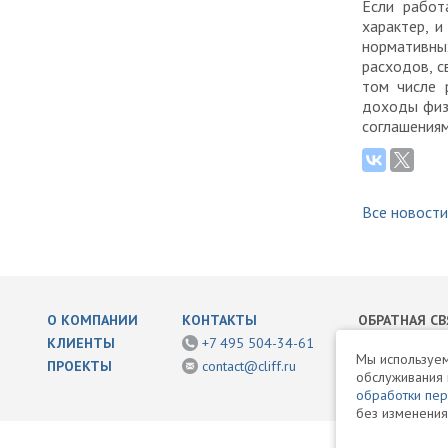
Если работ
характер, и
нормативны
расходов, с
том числе 
доходы физ
соглашения
Все новости
О КОМПАНИИ
КОНТАКТЫ
ОБРАТНАЯ СВ
КЛИЕНТЫ
+7 495 504-34-61
Написать нам
Мы используем
ПРОЕКТЫ
contact@cliff.ru
обслуживания 
Раскрытие ин
обработки пе
без изменения