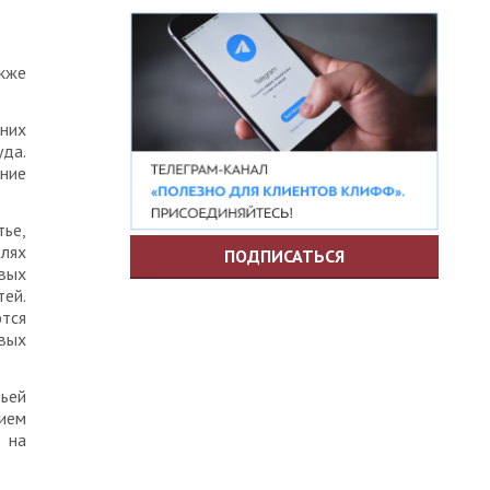
кже
них
уда.
ание
тье,
лях
ПОДПИСАТЬСЯ
вых
тей.
тся
вых
тьей
ием
 на