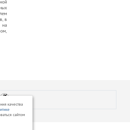
ной
ьных
елем
в, в
 на
ром,
ния качества
итике
ваться сайтом