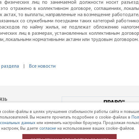
а физических лиц по занимаемой должности носит разъезд
 это отражено в коллективном договоре, соглашениях, локал
х актах, то выплаты, направленные на возмещение работодат
вязанных со служебными поездками таких категорий работнико
расходов по найму жилья, не подлежат обложению налогом
ических лиц в размерах, установленных коллективным догово
ми, локальными нормативными актами или трудовым договором.
 раздела
Все новости
ЯЗЬ
РЕЙТИНГИ
 cookie-файлы в целях улучшения стабильности работы сайта и повыше
пользователей. Вы можете прочитать подробнее о cookie-файлах в
Пол
формации ПВО
рсональных данных
или изменить настройки браузера. Продолжая пользо
 настроек, Вы даете
согласие
на использование ваших cookie-файлов.