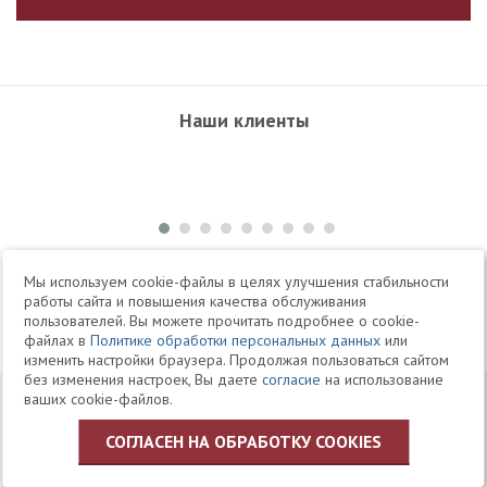
Наши клиенты
+7 495 504-34-61
Мы используем cookie-файлы в целях улучшения стабильности
работы сайта и повышения качества обслуживания
пользователей. Вы можете прочитать подробнее о cookie-
Telegram
Max
файлах в
Политике обработки персональных данных
или
изменить настройки браузера. Продолжая пользоваться сайтом
без изменения настроек, Вы даете
согласие
на использование
© 1994-2026 Юридическая Фирма «Клифф»
Карта
ваших cookie-файлов.
Юридические услуги, аудит, офшоры
сайта
СОГЛАСЕН НА ОБРАБОТКУ COOKIES
Политика ЗАО «Юридическая фирма «КЛИФФ» в отношении
обработки персональных данных пользователей