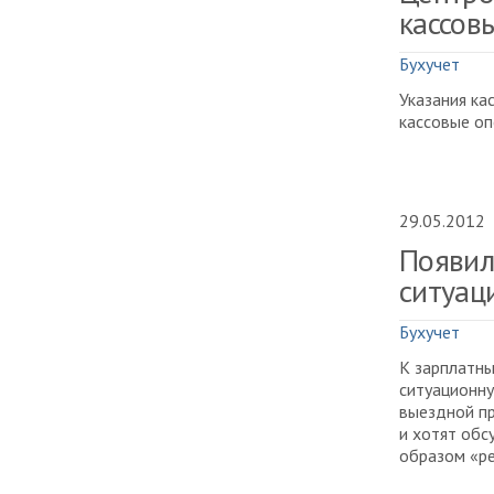
кассов
Бухучет
Указания ка
кассовые оп
29.05.2012
Появил
ситуац
Бухучет
К зарплатны
ситуационну
выездной п
и хотят обс
образом «р