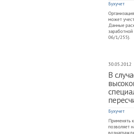
Бухучет
Организация
может учест
Данные рас
заработной 
06/1/255).
30.05.2012
В случ
высоко
специа
пересч
Бухучет
Применять 
позволяет н
вознагражде