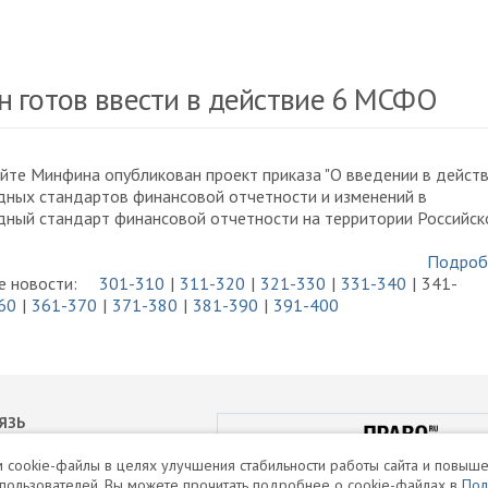
 готов ввести в действие 6 МСФО
айте Минфина опубликован проект приказа "О введении в дейст
ных стандартов финансовой отчетности и изменений в
ный стандарт финансовой отчетности на территории Российск
Подроб
 новости:
301-310
311-320
321-330
331-340
341-
60
361-370
371-380
381-390
391-400
ЯЗЬ
РЕЙТИНГИ
 cookie-файлы в целях улучшения стабильности работы сайта и повыше
пользователей. Вы можете прочитать подробнее о cookie-файлах в
Пол
формации ПВО