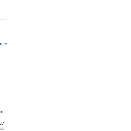
нее
ия
был
тью