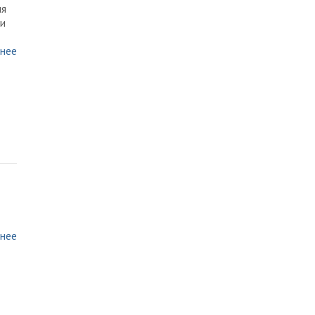
ия
ти
нее
нее