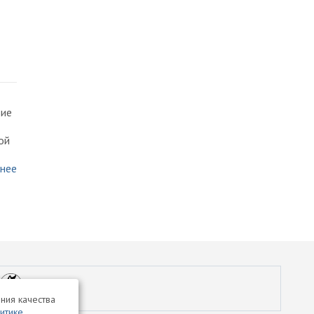
вие
ой
нее
ния качества
итике