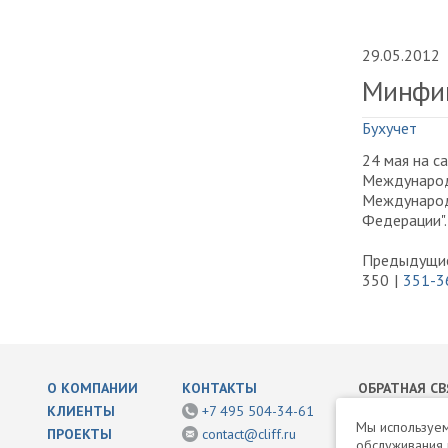
29.05.2012
Минфин
Бухучет
24 мая на с
Международ
Международ
Федерации".
Предыдущие
350
351-3
О КОМПАНИИ
КОНТАКТЫ
ОБРАТНАЯ СВ
КЛИЕНТЫ
+7 495 504-34-61
Написать нам
Мы используем
ПРОЕКТЫ
contact@cliff.ru
обслуживания 
Раскрытие ин