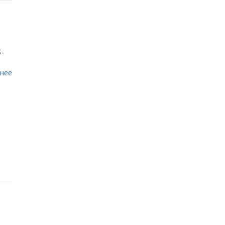
т
3-
нее