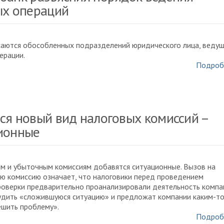
ых операций
саются обособленных подразделений юридического лица, веду
ерации.
Подроб
ся новый вид налоговых комиссий –
ионные
м и убыточным комиссиям добавятся ситуационные. Вызов на
ю комиссию означает, что налоговики перед проведением
роверки предварительно проанализировали деятельность компа
удить «сложившуюся ситуацию» и предложат компании каким-т
ешить проблему».
Подроб