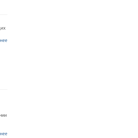
щих
нее
нии
о
нее