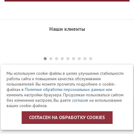
Наши клиенты
+7 495 504-34-61
Мы используем cookie-файлы в целях улучшения стабильности
работы сайта и повышения качества обслуживания
пользователей. Вы можете прочитать подробнее о cookie-
Telegram
Max
файлах в
Политике обработки персональных данных
или
изменить настройки браузера. Продолжая пользоваться сайтом
без изменения настроек, Вы даете
согласие
на использование
© 1994-2026 Юридическая Фирма «Клифф»
Карта
ваших cookie-файлов.
Юридические услуги, аудит, офшоры
сайта
СОГЛАСЕН НА ОБРАБОТКУ COOKIES
Политика ЗАО «Юридическая фирма «КЛИФФ» в отношении
обработки персональных данных пользователей