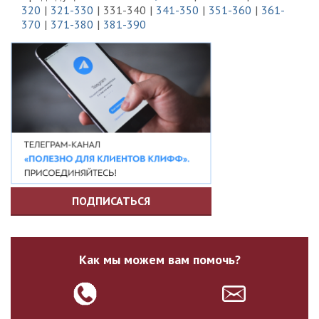
320
321-330
331-340
341-350
351-360
361-
370
371-380
381-390
ПОДПИСАТЬСЯ
Как мы можем вам помочь?