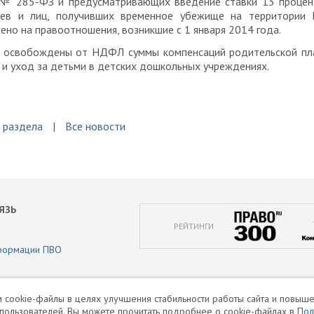
 № 285-ФЗ и предусматривающих введение ставки 13 процен
ев и лиц, получивших временное убежище на территории 
ено на правоотношения, возникшие с 1 января 2014 года.
, освобождены от НДФЛ суммы компенсаций родительской пл
 и уход за детьми в детских дошкольных учреждениях.
 раздела
Все новости
ЯЗЬ
РЕЙТИНГИ
формации ПВО
 cookie-файлы в целях улучшения стабильности работы сайта и повыше
пользователей. Вы можете прочитать подробнее о cookie-файлах в
Пол