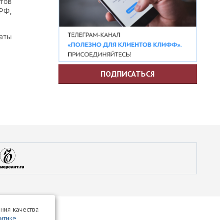
тов
РФ,
аты
ПОДПИСАТЬСЯ
ния качества
итике