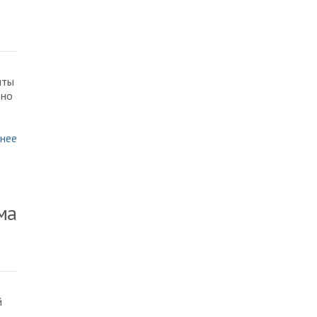
иты
ено
нее
ма
й