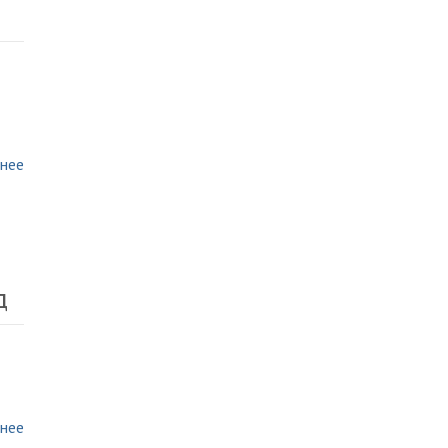
нее
д
нее