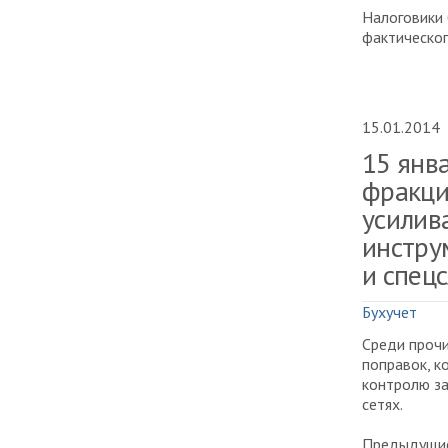
Налоговики 
фактическог
15.01.2014
15 янва
фракци
усилив
инстру
и спец
Бухучет
Среди прочи
поправок, 
контролю з
сетях.
Предыдущие