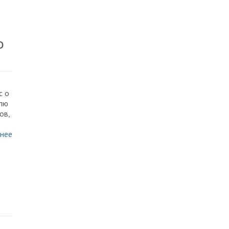
о
с о
елю
ов,
нее