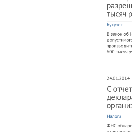
разреш
тысяч 
Бухучет
В закон об 
допустимого
производить
600 тысяч р
24.01.2014
С отче
деклар
органи
Налоги
ФНС обнаро
отчетности 