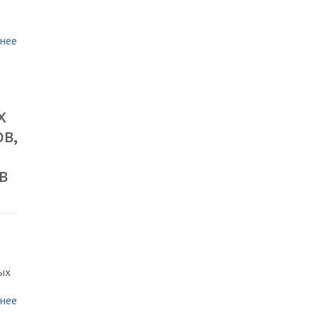
нее
х
в,
в
ых
нее