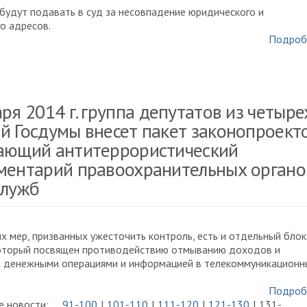
будут подавать в суд за несовпадение юридического и
о адресов.
Подроб
ря 2014 г. группа депутатов из четыре
й Госдумы внесет пакет законопроекто
ающий антитеррористический
ментарий правоохранительных органо
служб
х мер, призванных ужесточить контроль, есть и отдельный блок
который посвящен противодействию отмыванию доходов и
а денежными операциями и информацией в телекоммуникационн
Подроб
 новости:
91-100
101-110
111-120
121-130
131-