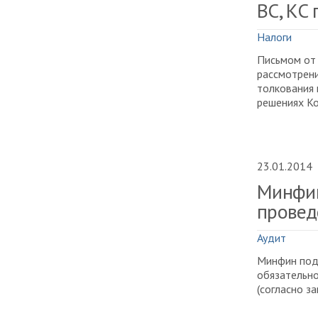
ВС, КС
Налоги
Письмом от 
рассмотрени
толкования 
решениях Ко
23.01.2014
Минфин
провед
Аудит
Минфин под
обязательно
(согласно з