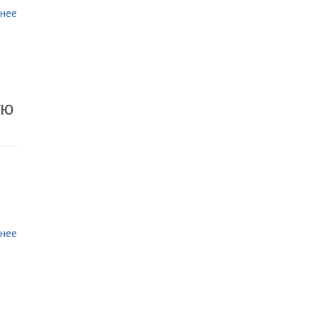
нее
ую
нее