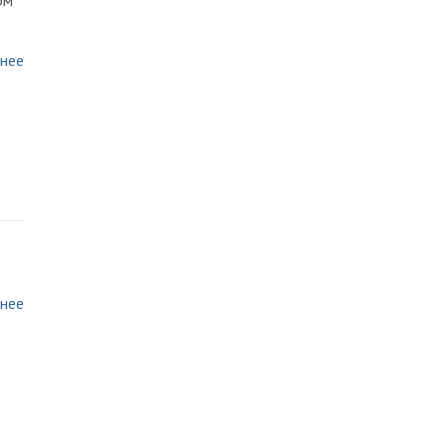
ом
нее
нее