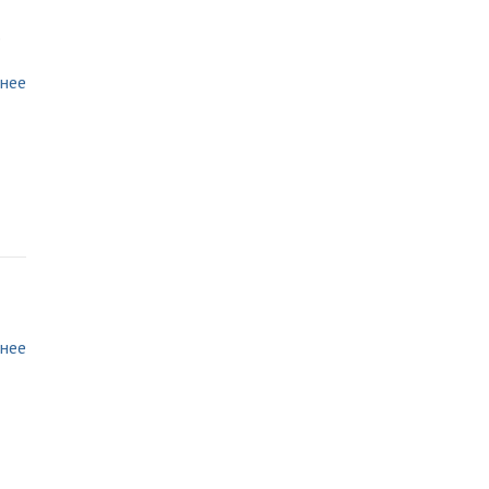
е
нее
нее