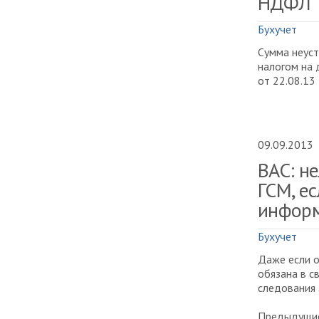
НДФЛ
Бухучет
Сумма неуст
налогом на 
от 22.08.13
09.09.2013
ВАС: н
ГСМ, е
информ
Бухучет
Даже если о
обязана в с
следования 
Предыдущие