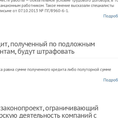
месте работы — обязательное условие трудового договора, в т
танционным работником. Такое мнение высказали специалисты
письме от 07.10.2013 № ПГ/8960-6-1.
Подроб
дит, полученный по подложным
нтам, будут штрафовать
а равна сумме полученного кредита либо полуторной сумме
Подроб
 законопроект, ограничивающий
рскую деятельность компаний с