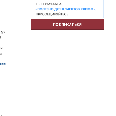
ПОДПИСАТЬСЯ
 57
й
ый
по
нее