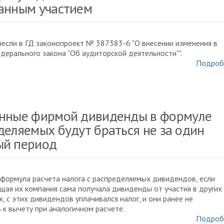
анным участием
если в ГД законопроект № 387383-6 "О внесении изменения в
дерального закона "Об аудиторской деятельности"".
Подроб
нные фирмой дивиденды в формуле
деляемых будут браться не за один
й период
формула расчета налога с распределяемых дивидендов, если
ая их компания сама получала дивиденды от участия в других
х, с этих дивидендов уплачивался налог, и они ранее не
 к вычету при аналогичном расчете.
Подроб