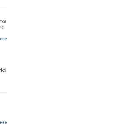
тся
ме
нее
на
е
нее