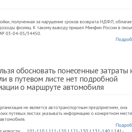
ойки, полученная за нарушение сроков возврата НДФЛ, облагае
доходы физлиц. К такому выводу пришел Минфин России в пись
 № 03-04-05/34450.
Подроб
ельзя обосновать понесенные затраты 
сли в путевом листе нет подробной
ации о маршруте автомобиля
рганизация не является автотранспортным предприятием, она
воих путевых листах указывать информацию о конкретном мест
автомобиля.
Подроб
 новости:
101-110
111-120
121-130
131-140
141-